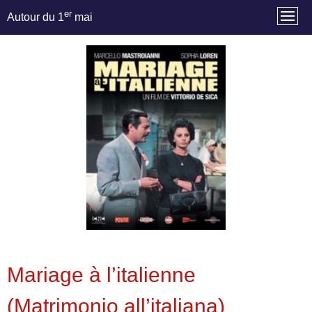
er
Autour du 1
mai
Mariage à l’italienne
(Matrimonio all’italiana)