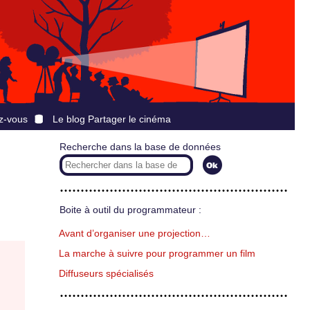
z-vous
Le blog Partager le cinéma
Recherche dans la base de données
Boite à outil du programmateur :
Avant d’organiser une projection…
La marche à suivre pour programmer un film
Diffuseurs spécialisés