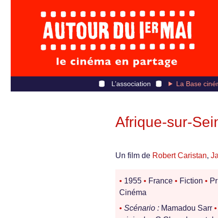
L’association
La Base ciné
Afrique-sur-Sei
Un film de
Robert Caristan
,
J
•
1955
•
France
•
Fiction
•
Pr
Cinéma
•
Scénario :
Mamadou Sarr
•