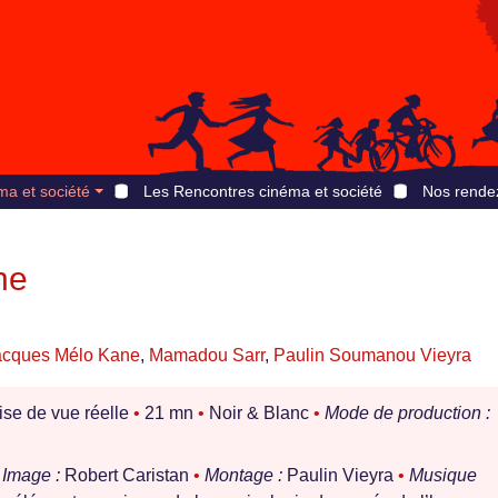
ma et société
Les Rencontres cinéma et société
Nos rende
ne
acques Mélo Kane
,
Mamadou Sarr
,
Paulin Soumanou Vieyra
ise de vue réelle
•
21 mn
•
Noir & Blanc
•
Mode de production :
Image :
Robert Caristan
•
Montage :
Paulin Vieyra
•
Musique