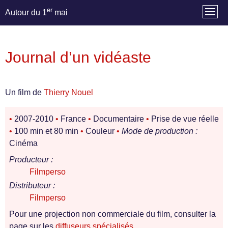
er
Autour du 1
mai
Journal d’un vidéaste
Un film de
Thierry Nouel
•
2007-2010
•
France
•
Documentaire
•
Prise de vue réelle
•
100 min et 80 min
•
Couleur
•
Mode de production :
Cinéma
Producteur :
Filmperso
Distributeur :
Filmperso
Pour une projection non commerciale du film, consulter la
page sur les
diffuseurs spécialisés