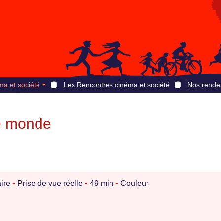
ma et société
Les Rencontres cinéma et société
Nos rende
e monde
ire
•
Prise de vue réelle
•
49 min
•
Couleur