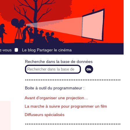
z-vous
Le blog Partager le cinéma
Recherche dans la base de données
Boite à outil du programmateur :
Avant d’organiser une projection…
La marche à suivre pour programmer un film
Diffuseurs spécialisés