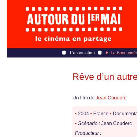
L’association
La Base ciné
Rêve d’un autr
Un film de
Jean Couderc
•
2004
•
France
•
Documenta
•
Scénario :
Jean Couderc
Producteur :