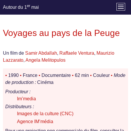
er
Autour du 1
mai
Voyages au pays de la Peuge
Un film de
Samir Abdallah
,
Raffaele Ventura
,
Maurizio
Lazzarato
,
Angela Melitopulos
•
1990
•
France
•
Documentaire
•
62 min
•
Couleur
•
Mode
de production :
Cinéma
Producteur :
Im’media
Distributeurs :
Images de la culture (CNC)
Agence IM’média
Pour une projection non commerciale du film, consulter la