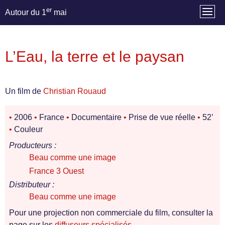
er
Autour du 1
mai
L’Eau, la terre et le paysan
Un film de
Christian Rouaud
•
2006
•
France
•
Documentaire
•
Prise de vue réelle
•
52’
•
Couleur
Producteurs :
Beau comme une image
France 3 Ouest
Distributeur :
Beau comme une image
Pour une projection non commerciale du film, consulter la
page sur les
diffuseurs spécialisés