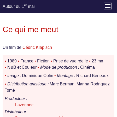
er
Autour du 1
mai
Ce qui me meut
Un film de
Cédric Klapisch
•
1989
•
France
•
Fiction
•
Prise de vue réelle
•
23 mn
•
N&B et Couleur
•
Mode de production :
Cinéma
•
Image :
Dominique Colin
•
Montage :
Richard Berteaux
•
Distribution artistique :
Marc Berman, Marina Rodriguez
Tomé
Producteur :
Lazennec
Distributeur :