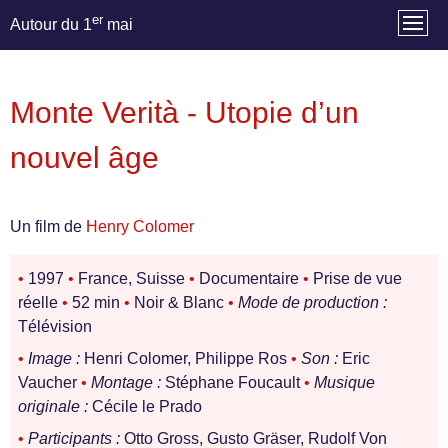
er
Autour du 1
mai
Monte Verità - Utopie d’un
nouvel âge
Un film de
Henry Colomer
•
1997
•
France, Suisse
•
Documentaire
•
Prise de vue
réelle
•
52 min
•
Noir & Blanc
•
Mode de production :
Télévision
•
Image :
Henri Colomer, Philippe Ros
•
Son :
Eric
Vaucher
•
Montage :
Stéphane Foucault
•
Musique
originale :
Cécile le Prado
•
Participants :
Otto Gross, Gusto Gräser, Rudolf Von