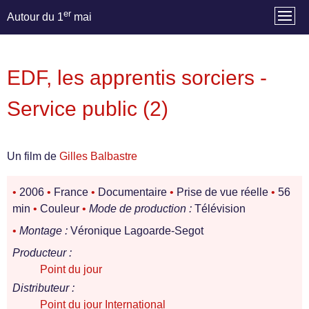
er
Autour du 1
mai
EDF, les apprentis sorciers -
Service public (2)
Un film de
Gilles Balbastre
•
2006
•
France
•
Documentaire
•
Prise de vue réelle
•
56
min
•
Couleur
•
Mode de production :
Télévision
•
Montage :
Véronique Lagoarde-Segot
Producteur :
Point du jour
Distributeur :
Point du jour International