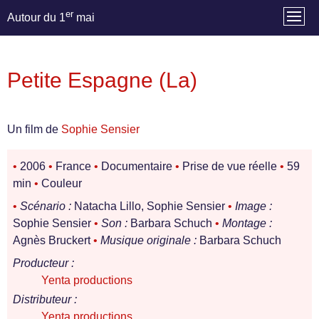
er
Autour du 1
mai
Petite Espagne (La)
Un film de
Sophie Sensier
•
2006
•
France
•
Documentaire
•
Prise de vue réelle
•
59
min
•
Couleur
•
Scénario :
Natacha Lillo, Sophie Sensier
•
Image :
Sophie Sensier
•
Son :
Barbara Schuch
•
Montage :
Agnès Bruckert
•
Musique originale :
Barbara Schuch
Producteur :
Yenta productions
Distributeur :
Yenta productions