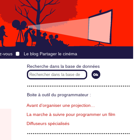
z-vous
Le blog Partager le cinéma
Recherche dans la base de données
Boite à outil du programmateur :
Avant d’organiser une projection…
La marche à suivre pour programmer un film
Diffuseurs spécialisés