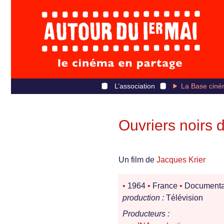
L’association
La Base ciné
Ouvriers noirs 
Un film de
Jacques Krier
•
1964
•
France
•
Documenta
production :
Télévision
Producteurs :