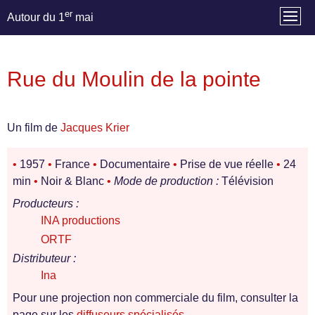
er
Autour du 1
mai
Rue du Moulin de la pointe
Un film de
Jacques Krier
•
1957
•
France
•
Documentaire
•
Prise de vue réelle
•
24
min
•
Noir & Blanc
•
Mode de production :
Télévision
Producteurs :
INA productions
ORTF
Distributeur :
Ina
Pour une projection non commerciale du film, consulter la
page sur les
diffuseurs spécialisés