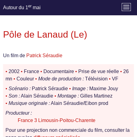
er
Autour du 1
mai
Pôle de Lanaud (Le)
Un film de
Patrick Séraudie
•
2002
•
France
•
Documentaire
•
Prise de vue réelle
•
26
mn
•
Couleur
•
Mode de production :
Télévision
•
VF
•
Scénario :
Patrick Séraudie
•
Image :
Maxime Jouy
•
Son :
Alain Séraudie
•
Montage :
Gilles Martinez
•
Musique originale :
Alain Séraudie/Eibon prod
Producteur :
France 3 Limousin-Poitou-Charente
Pour une projection non commerciale du film, consulter la