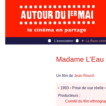
L’association
La Base ciné
Madame L’Eau
Un film de
Jean Rouch
•
1993
•
Prise de vue réelle
•
Producteurs :
Comité du film ethnogra