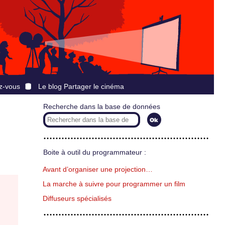
z-vous
Le blog Partager le cinéma
Recherche dans la base de données
Boite à outil du programmateur :
Avant d’organiser une projection…
La marche à suivre pour programmer un film
Diffuseurs spécialisés