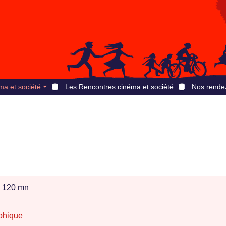
ma et société
Les Rencontres cinéma et société
Nos rende
120 mn
phique