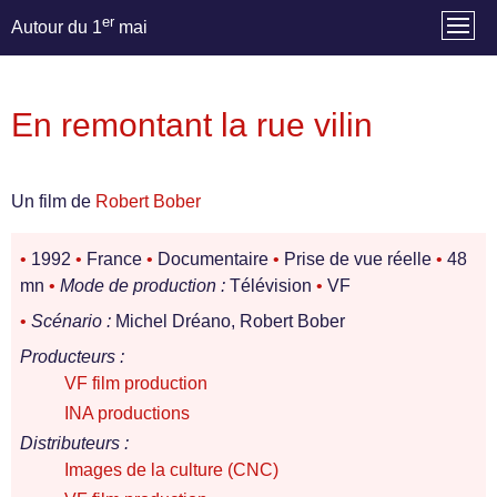
er
Autour du 1
mai
En remontant la rue vilin
Un film de
Robert Bober
•
1992
•
France
•
Documentaire
•
Prise de vue réelle
•
48
mn
•
Mode de production :
Télévision
•
VF
•
Scénario :
Michel Dréano, Robert Bober
Producteurs :
VF film production
INA productions
Distributeurs :
Images de la culture (CNC)