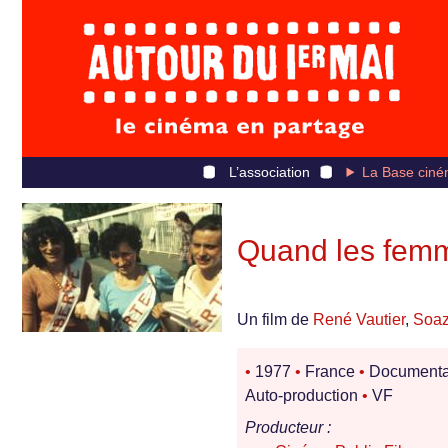
L’association
La Base ciné
Quand les femme
Un film de
René Vautier
,
Soaz
•
1977
•
France
•
Documenta
Auto-production
•
VF
Producteur :