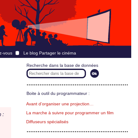
z-vous
Le blog Partager le cinéma
Recherche dans la base de données
Boite à outil du programmateur :
Avant d’organiser une projection…
La marche à suivre pour programmer un film
 :
Diffuseurs spécialisés