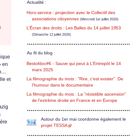
Actualité :
Hors-service : projection avec le Collectif des
associations citoyennes
(Mercredi 1er juillet 2026)
s
L’Écran des droits : Les Balles du 14 juillet 1953
(Dimanche 12 juillet 2026)
Au fil du blog :
sique
Bestofdoc#6 - Sauve qui peut à L’Entrepôt le 14
» en
mars 2025
on…
La filmographie du mois : "Rire, c’est exister". De
le et
l’humour dans le documentaire
La filmographie du mois : La "résistible ascension"
de l’extrême droite en France et en Europe
azig
s
Autour du 1er mai coordonne également le
ière
projet TESSA