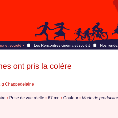
ma et société
Les Rencontres cinéma et société
Nos rende
s ont pris la colère
ig Chappedelaine
ire
•
Prise de vue réelle
•
67 mn
•
Couleur
•
Mode de production