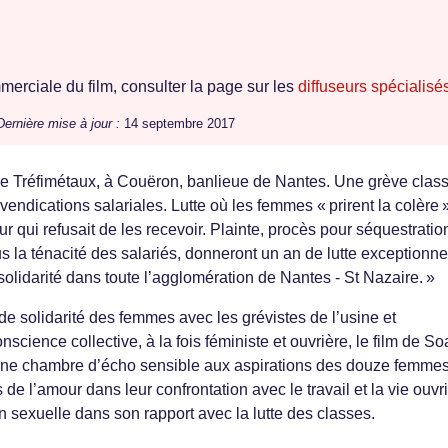
erciale du film, consulter la page sur les
diffuseurs spécialisé
Dernière mise à jour :
14 septembre 2017
ine Tréfimétaux, à Couëron, banlieue de Nantes. Une grève clas
evendications salariales. Lutte où les femmes « prirent la colère 
r qui refusait de les recevoir. Plainte, procès pour séquestrati
us la ténacité des salariés, donneront un an de lutte exceptionnel
solidarité dans toute l’agglomération de Nantes - St Nazaire. »
de solidarité des femmes avec les grévistes de l’usine et
science collective, à la fois féministe et ouvrière, le film de So
une chambre d’écho sensible aux aspirations des douze femme
 de l’amour dans leur confrontation avec le travail et la vie ouvr
n sexuelle dans son rapport avec la lutte des classes.