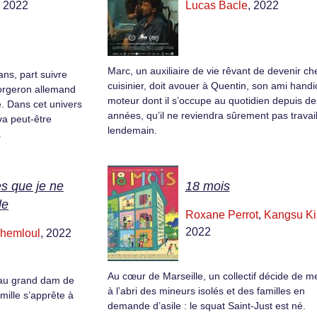
, 2022
Lucas Bacle
, 2022
Marc, un auxiliaire de vie rêvant de devenir ch
ns, part suivre
cuisinier, doit avouer à Quentin, son ami hand
forgeron allemand
moteur dont il s’occupe au quotidien depuis de
e. Dans cet univers
années, qu’il ne reviendra sûrement pas travail
 va peut-être
lendemain.
.
s que je ne
18 mois
le
Roxane Perrot
,
Kangsu K
2022
Chemloul
, 2022
Au cœur de Marseille, un collectif décide de me
u au grand dam de
à l’abri des mineurs isolés et des familles en
mille s’apprête à
demande d’asile : le squat Saint-Just est né.
…