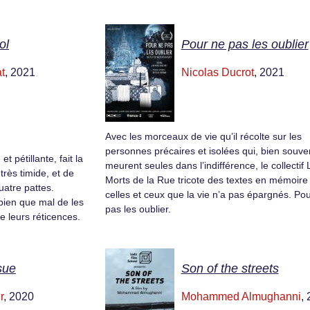
ol
Pour ne pas les oublier
t
, 2021
Nicolas Ducrot
, 2021
Avec les morceaux de vie qu’il récolte sur les
personnes précaires et isolées qui, bien souve
 pétillante, fait la
meurent seules dans l’indifférence, le collectif 
très timide, et de
Morts de la Rue tricote des textes en mémoire
atre pattes.
celles et ceux que la vie n’a pas épargnés. Po
t bien que mal de les
pas les oublier.
de leurs réticences.
sue
Son of the streets
r
, 2020
Mohammed Almughanni
,