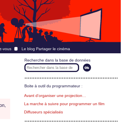
z-vous
Le blog Partager le cinéma
Recherche dans la base de données
Boite à outil du programmateur :
Avant d’organiser une projection…
La marche à suivre pour programmer un film
on,
Diffuseurs spécialisés