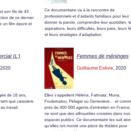
Ce documentaire va à la rencontre de
t son fils de 43
professionnels et d’aidants familiaux pour leur
ction de ce dernier.
donner la parole, comprendre leur quotidien, l
e un film épuré et
aspirations, leurs difficultés, leurs joies, leurs f
et leurs stratégies d’adaptation.
cial (L’)
Femmes de méninges
 2020
Guillaume Estivie
, 2020
âgée de 18 ans,
Elles s’appellent Héléna, Fatmata, Muna,
 tant que caissière.
Foulematou, Pélagie ou Geneviève… et com
au travail.
près de 400 000 agents d’entretien en France, 
ne sont que des silhouettes croisées dans nos
espaces publics. Ce documentaire les suit alor
qu’elles ont monté une pièce de théâtre pour