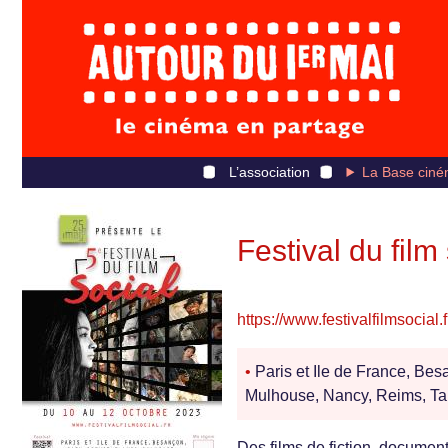
L’association
La Base ciné
Festival du film
https://www.festivalfilmsocial.f
•
Paris et Ile de France, Bes
Mulhouse, Nancy, Reims, Ta
Des films de fiction, documen