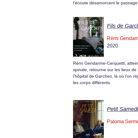
l’écoute désamorcent le passage à
Fils de Garc
Rémi Gendarm
2020
Rémi Gendarme-Cerquetti, attein
spinale, retourne sur les lieux de
l’hôpital de Garches, là où l’on r
les corps différents.
Petit Samed
Paloma Serm