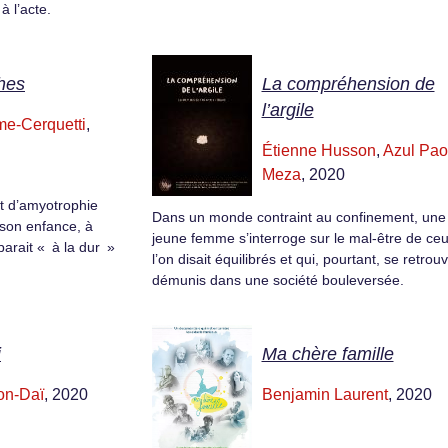
 l’acte.
hes
La compréhension de
l’argile
e-Cerquetti
,
Étienne Husson
,
Azul Pao
Meza
, 2020
t d’amyotrophie
Dans un monde contraint au confinement, une
 son enfance, à
jeune femme s’interroge sur le mal-être de ce
éparait « à la dur »
l’on disait équilibrés et qui, pourtant, se retrou
démunis dans une société bouleversée.
i
Ma chère famille
on-Daï
, 2020
Benjamin Laurent
, 2020