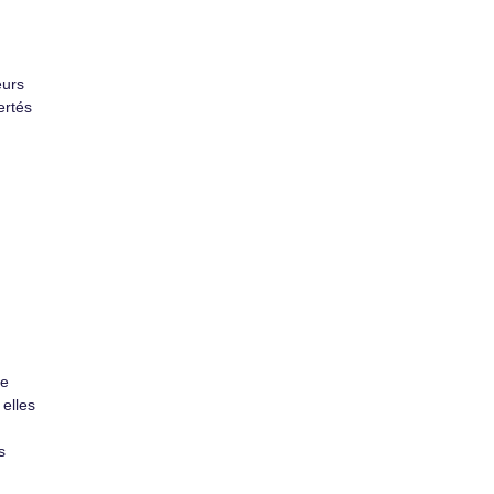
eurs
iertés
me
elles
s