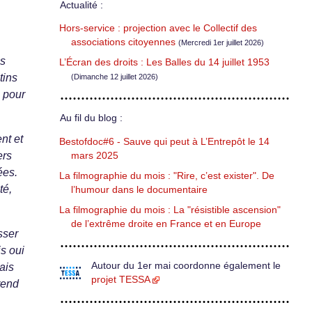
Actualité :
Hors-service : projection avec le Collectif des
associations citoyennes
(Mercredi 1er juillet 2026)
es
L’Écran des droits : Les Balles du 14 juillet 1953
tins
(Dimanche 12 juillet 2026)
e pour
Au fil du blog :
nt et
Bestofdoc#6 - Sauve qui peut à L’Entrepôt le 14
ers
mars 2025
ées.
La filmographie du mois : "Rire, c’est exister". De
té,
l’humour dans le documentaire
La filmographie du mois : La "résistible ascension"
de l’extrême droite en France et en Europe
sser
is oui
Autour du 1er mai coordonne également le
ais
projet TESSA
prend