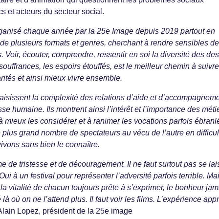
cs et acteurs du secteur social.
 organisé chaque année par la 25e Image depuis 2019 partout en
 de plusieurs formats et genres, cherchant à rendre sensibles d
. Voir, écouter, comprendre, ressentir en soi la diversité des des
 souffrances, les espoirs étouffés, est le meilleur chemin à suivr
rités et ainsi mieux vivre ensemble.
saisissent la complexité des relations d’aide et d’accompagneme
sse humaine. Ils montrent ainsi l’intérêt et l’importance des méti
à mieux les considérer et à ranimer les vocations parfois ébranl
 plus grand nombre de spectateurs au vécu de l’autre en difficul
ivons sans bien le connaître.
 de tristesse et de découragement. Il ne faut surtout pas se lai
 Oui à un festival pour représenter l’adversité parfois terrible. Ma
t la vitalité de chacun toujours prête à s’exprimer, le bonheur jam
 là où on ne l’attend plus. Il faut voir les films. L’expérience ap
Alain Lopez, président de la 25e image