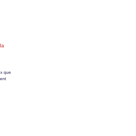
la
ux que
vent