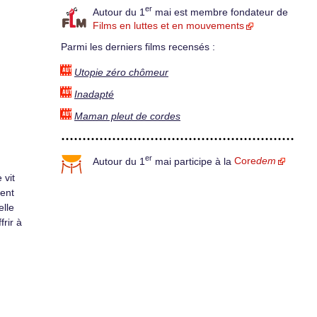
er
Autour du 1
mai est membre fondateur de
Films en luttes et en mouvements
Parmi les derniers films recensés :
Utopie zéro chômeur
Inadapté
Maman pleut de cordes
er
Autour du 1
mai participe à la
Core
dem
 vit
ent
elle
rir à