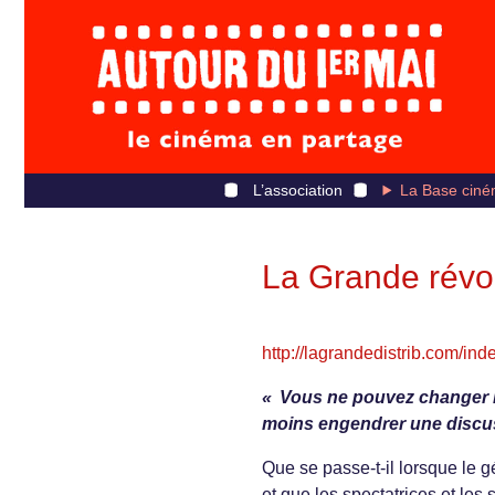
L’association
La Base ciné
La Grande révo
http://lagrandedistrib.com/inde
« Vous ne pouvez changer l
moins engendrer une discus
Que se passe-t-il lorsque le g
et que les spectatrices et les 