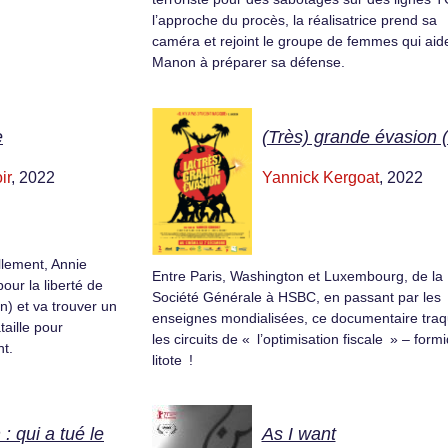
l’approche du procès, la réalisatrice prend sa
caméra et rejoint le groupe de femmes qui aid
Manon à préparer sa défense.
e
(Très) grande évasion 
ir
, 2022
Yannick Kergoat
, 2022
llement, Annie
Entre Paris, Washington et Luxembourg, de la
ur la liberté de
Société Générale à HSBC, en passant par les
n) et va trouver un
enseignes mondialisées, ce documentaire tra
aille pour
les circuits de « l’optimisation fiscale » – form
nt.
litote !
: qui a tué le
As I want