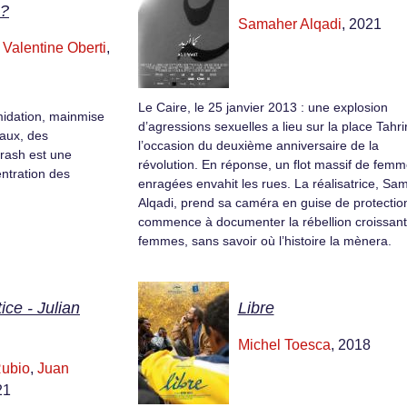
 ?
Samaher Alqadi
, 2021
,
Valentine Oberti
,
Le Caire, le 25 janvier 2013 : une explosion
imidation, mainmise
d’agressions sexuelles a lieu sur la place Tahri
naux, des
l’occasion du deuxième anniversaire de la
rash est une
révolution. En réponse, un flot massif de fem
entration des
enragées envahit les rues. La réalisatrice, Sa
Alqadi, prend sa caméra en guise de protectio
commence à documenter la rébellion croissan
femmes, sans savoir où l’histoire la mènera.
ice - Julian
Libre
Michel Toesca
, 2018
Rubio
,
Juan
21