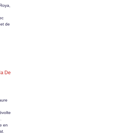
 Roya,
ec
 et de
la De
aure
évolte
.
e en
at.