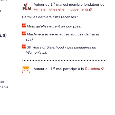
er
Autour du 1
mai est membre fondateur de
Films en luttes et en mouvements
e
Parmi les derniers films recensés :
Mots qu’elles eurent un jour (Les)
Machine à écrire et autres sources de tracas
(La)
(La)
30 Years of Sisterhood - Les pionnières du
Women’s Lib
er
Autour du 1
mai participe à la
Core
dem
que
idable