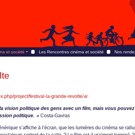
ma et société
Les Rencontres cinéma et société
Nos rende
lte
x.php/project/festival-la-grande-revolte/
a vision politique des gens avec un film, mais vous pouvez
sion politique. »
Costa-Gavras
énérique s’affiche à l’écran, que les lumières du cinéma se rall
spectateurs sortent de la salle ? Le film est-il vraiment terminé ?