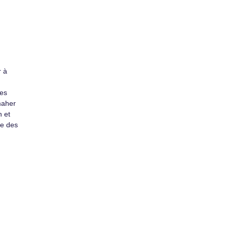
r à
mes
maher
n et
te des