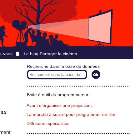
z-vous
Le blog Partager le cinéma
Recherche dans la base de données
Boite à outil du programmateur :
Avant d’organiser une projection…
 au
La marche à suivre pour programmer un film
Diffuseurs spécialisés
ument