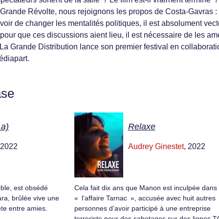
 Grande Révolte, nous rejoignons les propos de Costa-Gavras : 
voir de changer les mentalités politiques, il est absolument vec
 pour que ces discussions aient lieu, il est nécessaire de les a
La Grande Distribution lance son premier festival en collaborati
diapart.
ase
La)
Relaxe
 2022
Audrey Ginestet
, 2022
oble, est obsédé
Cela fait dix ans que Manon est inculpée dans
ara, brûlée vive une
« l’affaire Tarnac », accusée avec huit autres
fête entre amies.
personnes d’avoir participé à une entreprise
terroriste pour des sabotages sur des lignes T