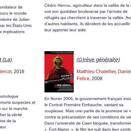
Cédric Herrou, agriculteur dans la vallée de la
 fondateur de
voit son quotidien bouleversé par l’arrivée de
couru le monde
réfugiés qui cherchent à traverser la vallée. Av
istoire de Julian
d’autres habitants, ils décident de les accueillir
r les États-Unis
leur apporter leur aide.
x implications
t (La)
(G)rève général(e)
ercot
, 2016
Matthieu Chatellier
,
Danie
Felice
, 2008
eumologue
En février 2006, le gouvernement français inst
 morts suspectes et
le Contrat Première Embauche, vantant sa
é sur le marché.
souplesse. Mais une partie de la jeunesse se r
her la vérité.
contre la précarisation de ses conditions de vie
gine de la
Dans l’université de Caen bloquée, transformé
tor.
« Fort Alamo », le film les suit dans leur comb