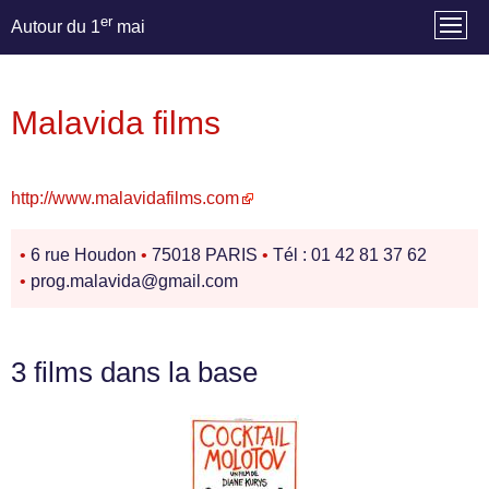
er
Autour du 1
mai
Malavida films
http://www.malavidafilms.com
•
6 rue Houdon
•
75018 PARIS
•
Tél : 01 42 81 37 62
•
prog.malavida@gmail.com
3 films dans la base