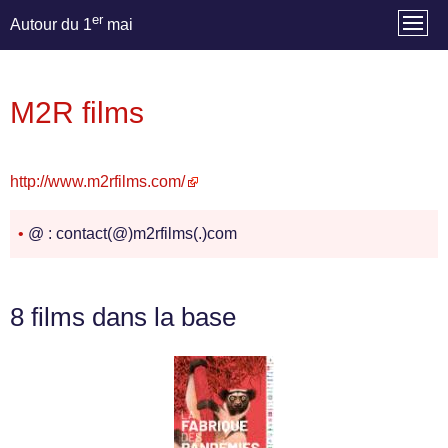
er
Autour du 1
mai
M2R films
http://www.m2rfilms.com/
•
@ : contact(@)m2rfilms(.)com
8 films dans la base