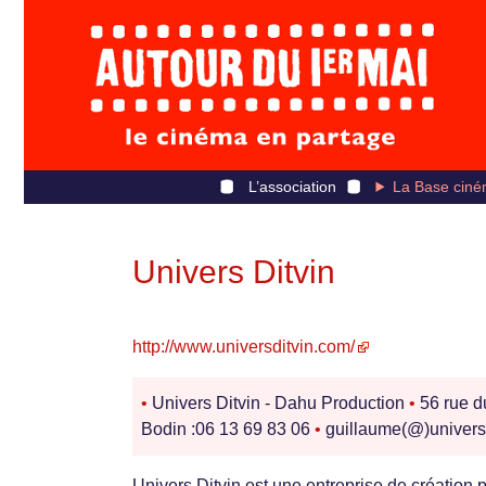
L’association
La Base ciné
Univers Ditvin
http://www.universditvin.com/
•
Univers Ditvin - Dahu Production
•
56 rue d
Bodin :06 13 69 83 06
•
guillaume(@)univers
Univers Ditvin est une entreprise de création p