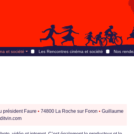
ma et société
Les Rencontres cinéma et société
Nos rende
u président Faure
•
74800 La Roche sur Foron
•
Guillaume
ditvin.com
hoto, vidéo et internet. C’est également le producteur et le