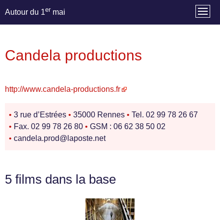
er
Autour du 1
mai
Candela productions
http://www.candela-productions.fr
•
3 rue d’Estrées
•
35000 Rennes
•
Tel. 02 99 78 26 67
•
Fax. 02 99 78 26 80
•
GSM : 06 62 38 50 02
•
candela.prod@laposte.net
5 films dans la base