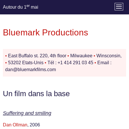
er
Autour du 1
mai
Bluemark Productions
•
East Buffalo st. 220, 4th ﬂoor
•
Milwaukee
•
Winsconsin,
•
53202 Etats-Unis
•
Tél : +1 414 291 03 45
•
Email :
dan@bluemarkﬁlms.com
Un film dans la base
Suffering and smiling
Dan Ollman
, 2006