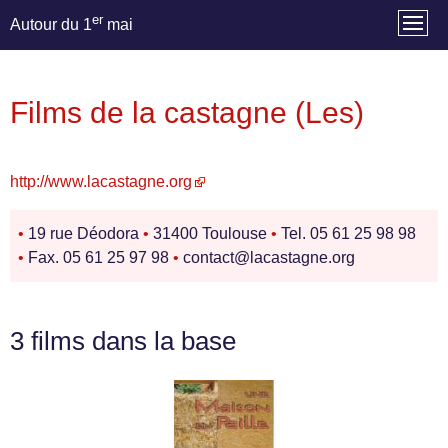
er
Autour du 1
mai
Films de la castagne (Les)
http://www.lacastagne.org
•
19 rue Déodora
•
31400 Toulouse
•
Tel. 05 61 25 98 98
•
Fax. 05 61 25 97 98
•
contact@lacastagne.org
3 films dans la base