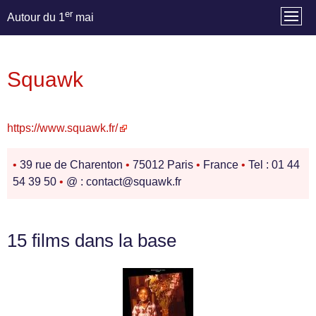
er
Autour du 1
mai
Squawk
https://www.squawk.fr/
•
39 rue de Charenton
•
75012 Paris
•
France
•
Tel : 01 44
54 39 50
•
@ : contact@squawk.fr
15 films dans la base