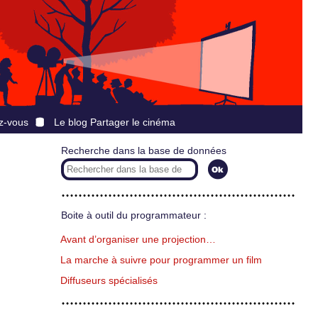
z-vous
Le blog Partager le cinéma
Recherche dans la base de données
Boite à outil du programmateur :
Avant d’organiser une projection…
La marche à suivre pour programmer un film
Diffuseurs spécialisés