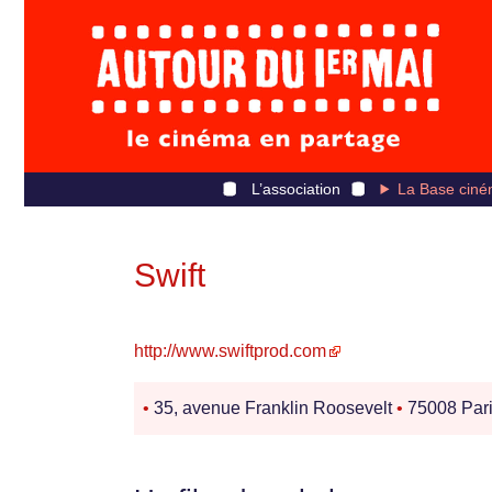
L’association
La Base ciné
Swift
http://www.swiftprod.com
•
35, avenue Franklin Roosevelt
•
75008 Par