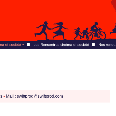
ma et société
Les Rencontres cinéma et société
Nos rende
is
•
Mail : swiftprod@swiftprod.com