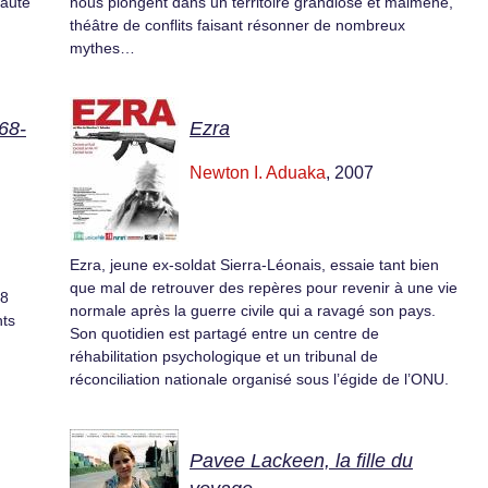
nauté
nous plongent dans un territoire grandiose et malmené,
théâtre de conflits faisant résonner de nombreux
mythes…
68-
Ezra
Newton I. Aduaka
, 2007
Ezra, jeune ex-soldat Sierra-Léonais, essaie tant bien
que mal de retrouver des repères pour revenir à une vie
68
normale après la guerre civile qui a ravagé son pays.
ts
Son quotidien est partagé entre un centre de
réhabilitation psychologique et un tribunal de
réconciliation nationale organisé sous l’égide de l’ONU.
Pavee Lackeen, la fille du