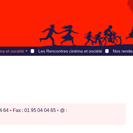
ma et société
Les Rencontres cinéma et société
Nos rende
04 64
•
Fax : 01 95 04 04 65
•
@ :