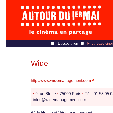
L’association
La Base ciné
Wide
http://www.widemanagement.com
•
9 rue Bleue
•
75009 Paris
•
Tél : 01 53 95 
infos@widemanagement.com
Wide House et Wide management