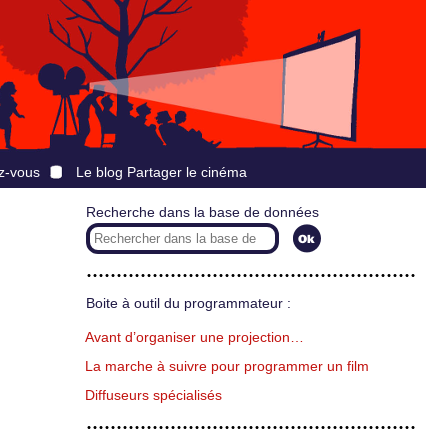
z-vous
Le blog Partager le cinéma
Recherche dans la base de données
Boite à outil du programmateur :
Avant d’organiser une projection…
La marche à suivre pour programmer un film
Diffuseurs spécialisés