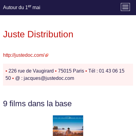
er
Autour du 1
mai
Juste Distribution
http://justedoc.com/
•
226 rue de Vaugirard
•
75015 Paris
•
Tél : 01 43 06 15
50
•
@ : jacques@justedoc.com
9 films dans la base