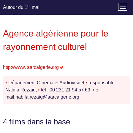
er
Autour du 1
mai
Agence algérienne pour le
rayonnement culturel
http://www. aarcalgerie.org
•
Département Cinéma et Audiovisuel
•
responsable :
Nabila Rezaïg,
•
tél : 00 231 21 94 57 69,
•
e-
mail:nabila.rezaig@aarcalgerie.org
4 films dans la base