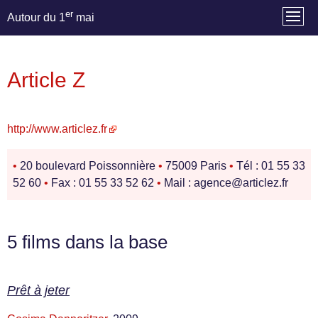
er
Autour du 1
mai
Article Z
http://www.articlez.fr
•
20 boulevard Poissonnière
•
75009 Paris
•
Tél : 01 55 33
52 60
•
Fax : 01 55 33 52 62
•
Mail : agence@articlez.fr
5 films dans la base
Prêt à jeter