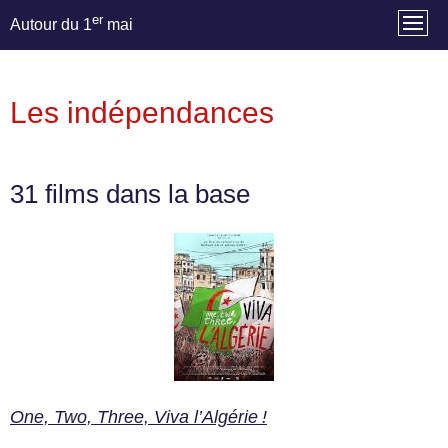
er
Autour du 1
mai
Les indépendances
31 films dans la base
One, Two, Three, Viva l’Algérie !