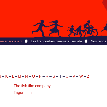
ma et société
Les Rencontres cinéma et société
Nos rende
J
–
K
–
L
–
M
–
N
–
O
–
P
–
R
–
S
– T –
U
–
V
–
W
–
Z
The fish film company
Trigon-film