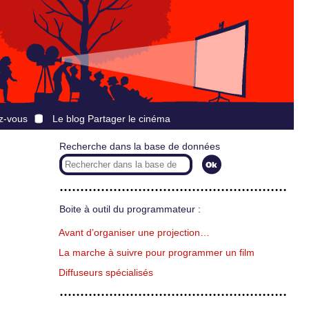
z-vous
Le blog Partager le cinéma
Recherche dans la base de données
Boite à outil du programmateur :
Avant d’organiser une projection…
La marche à suivre pour programmer un film
Diffuseurs spécialisés