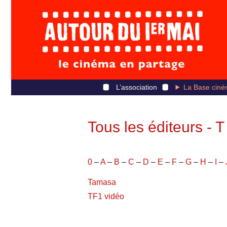
L’association
La Base ciné
Tous les éditeurs - T
0
–
A
–
B
–
C
–
D
–
E
–
F
–
G
–
H
–
I
–
Tamasa
TF1 vidéo