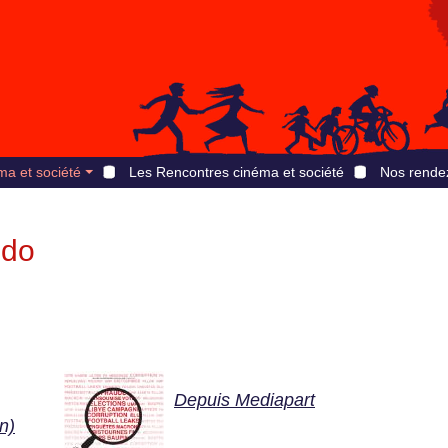
ma et société
Les Rencontres cinéma et société
Nos rende
edo
Depuis Mediapart
n)