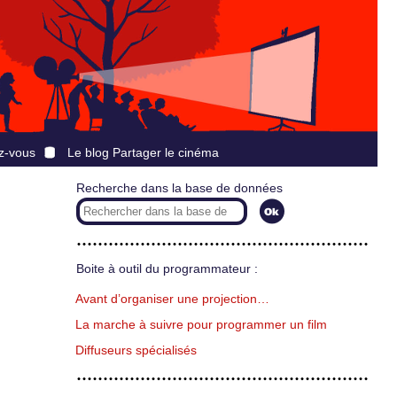
z-vous
Le blog Partager le cinéma
Recherche dans la base de données
Boite à outil du programmateur :
Avant d’organiser une projection…
La marche à suivre pour programmer un film
Diffuseurs spécialisés