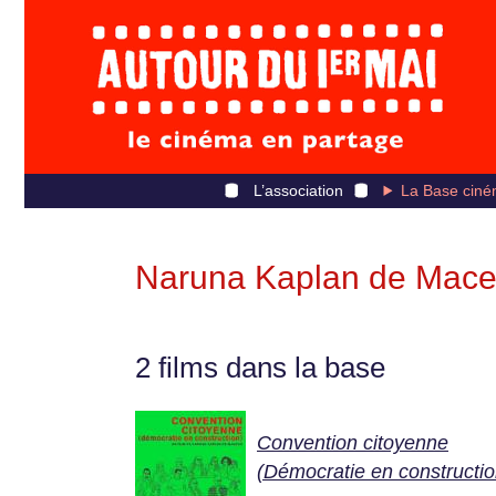
L’association
La Base ciné
Naruna Kaplan de Mac
2 films dans la base
Convention citoyenne
(Démocratie en constructio