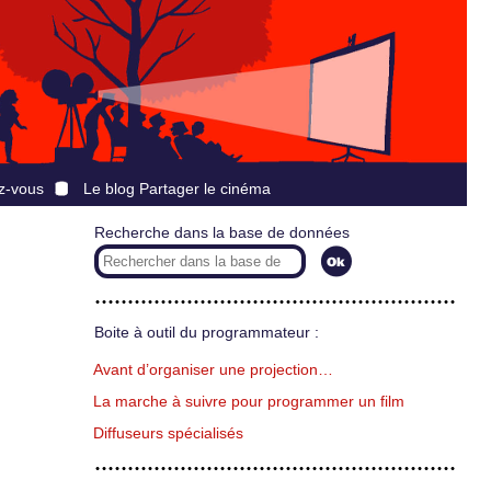
z-vous
Le blog Partager le cinéma
Recherche dans la base de données
Boite à outil du programmateur :
Avant d’organiser une projection…
La marche à suivre pour programmer un film
Diffuseurs spécialisés