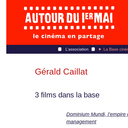
L’association
La Base ciné
Gérald Caillat
3 films dans la base
Dominium Mundi, l’empire 
management