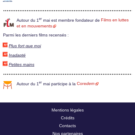
er
Autour du 1
mai est membre fondateur de
Films en luttes
et en mouvements
Parmi les derniers films recensés :
Plus fort que moi
Inadapté
Petites mains
er
Autour du 1
mai participe à la
Core
dem
Mentions légales
Crédits
Contacts
Nos partenaires