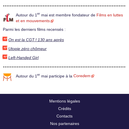
er
Autour du 1
mai est membre fondateur de
Films en luttes
et en mouvements
Parmi les derniers films recensés :
On est la CGT ! 130 ans après
Utopie zéro chômeur
Left-Handed Girl
er
Autour du 1
mai participe à la
Core
dem
Mentions légales
Crédits
Contacts
Nos partenaires