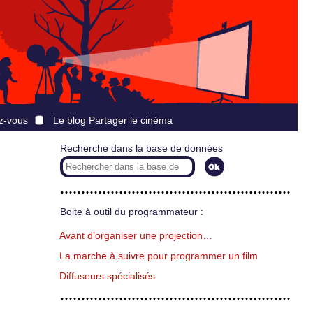
z-vous
Le blog Partager le cinéma
Recherche dans la base de données
Boite à outil du programmateur :
Avant d’organiser une projection…
La marche à suivre pour programmer un film
Diffuseurs spécialisés