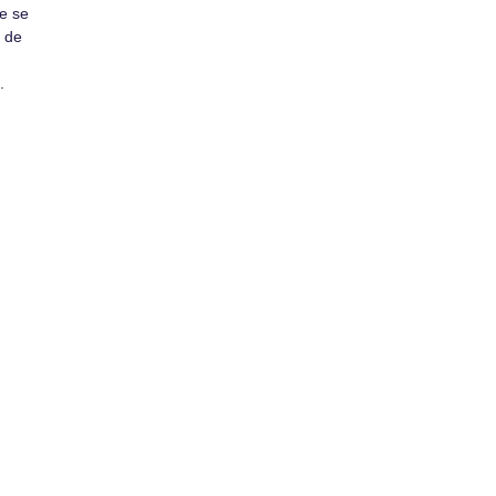
de se
s de
.