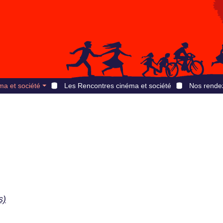
ma et société
Les Rencontres cinéma et société
Nos rende
s)