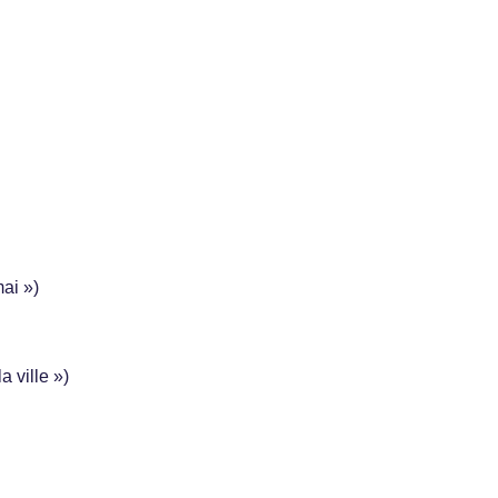
ai »)
a ville »)