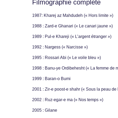
Filmographie complète
1987: Kharej az Mahdudeh (« Hors limite »)
1988 : Zard-e Ghanari (« Le canari jaune »)
1989 : Pul-e Khareji (« L’argent étranger »)
1992 : Nargess (« Narcisse »)
1995 : Rossari Abi (« Le voile bleu »)
1998 : Banu-ye Ordibehesht (« La femme de m
1999 : Baran-o Bumi
2001 : Zir-e poost-e shahr (« Sous la peau de l
2002 : Ruz-egar-e ma (« Nos temps »)
2005 : Gilane