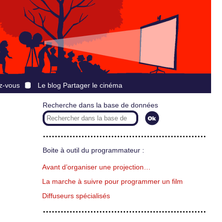
z-vous
Le blog Partager le cinéma
Recherche dans la base de données
Boite à outil du programmateur :
Avant d’organiser une projection…
La marche à suivre pour programmer un film
Diffuseurs spécialisés