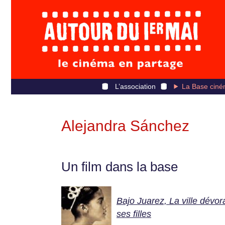
L’association
La Base ciné
Alejandra Sánchez
Un film dans la base
Bajo Juarez, La ville dévor
ses filles