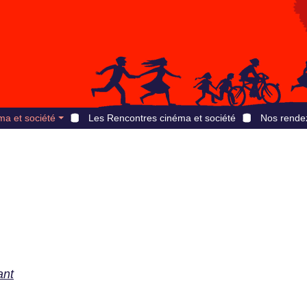
ma et société
Les Rencontres cinéma et société
Nos rende
ant