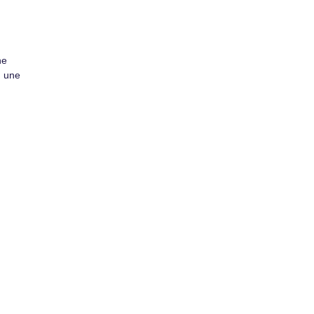
ne
, une