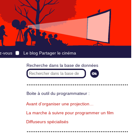
z-vous
Le blog Partager le cinéma
Recherche dans la base de données
Boite à outil du programmateur :
Avant d’organiser une projection…
La marche à suivre pour programmer un film
Diffuseurs spécialisés