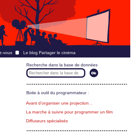
z-vous
Le blog Partager le cinéma
Recherche dans la base de données
Boite à outil du programmateur :
Avant d’organiser une projection…
La marche à suivre pour programmer un film
Diffuseurs spécialisés