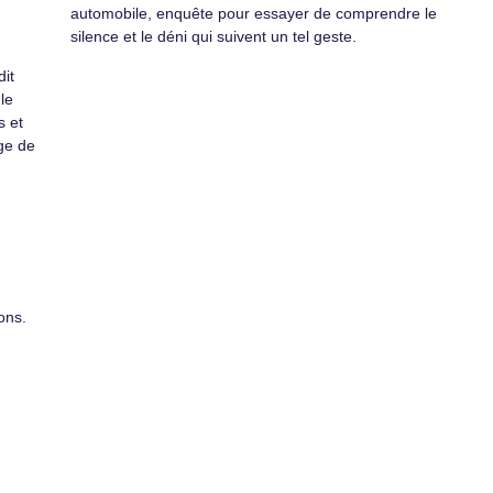
automobile, enquête pour essayer de comprendre le
silence et le déni qui suivent un tel geste.
it
le
s et
age de
ons.