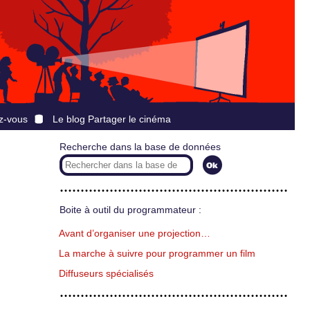
z-vous
Le blog Partager le cinéma
Recherche dans la base de données
Boite à outil du programmateur :
Avant d’organiser une projection…
La marche à suivre pour programmer un film
Diffuseurs spécialisés