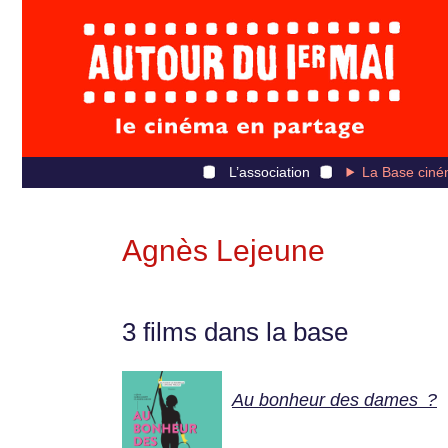
L’association
La Base ciné
Agnès Lejeune
3 films dans la base
Au bonheur des dames ?