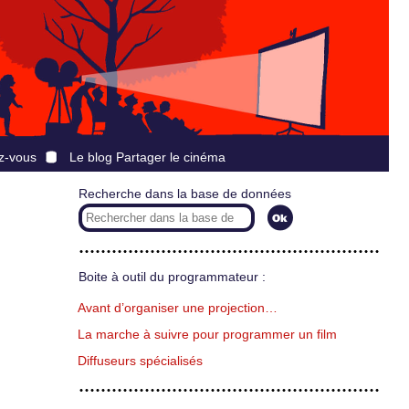
z-vous
Le blog Partager le cinéma
Recherche dans la base de données
Boite à outil du programmateur :
Avant d’organiser une projection…
La marche à suivre pour programmer un film
Diffuseurs spécialisés