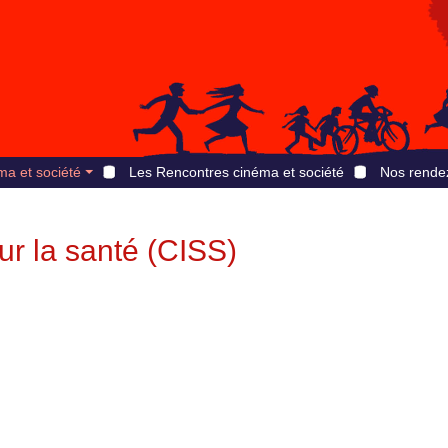
ma et société
Les Rencontres cinéma et société
Nos rende
sur la santé (CISS)