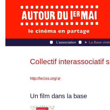
L’association
La Base ciné
Collectif interassociatif 
http://leciss.org/
Un film dans la base