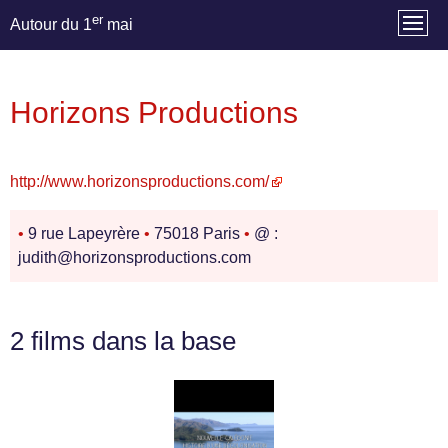
er
Autour du 1
mai
Horizons Productions
http://www.horizonsproductions.com/
•
9 rue Lapeyrère
•
75018 Paris
•
@ :
judith@horizonsproductions.com
2 films dans la base