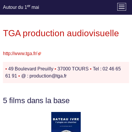
er
Autour du 1
mai
TGA production audiovisuelle
http://www.tga.fr/
•
49 Boulevard Preuilly
•
37000 TOURS
•
Tel : 02 46 65
61 91
•
@ : production@tga.fr
5 films dans la base