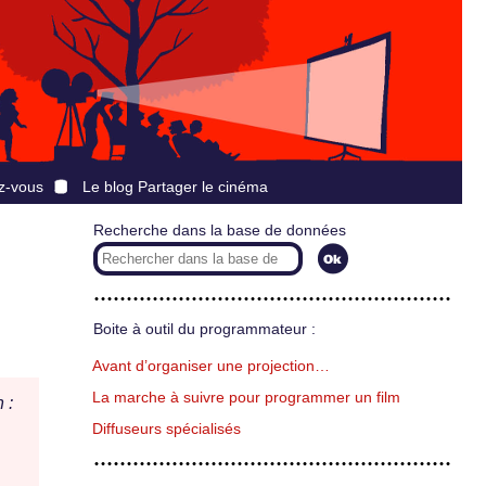
z-vous
Le blog Partager le cinéma
Recherche dans la base de données
Boite à outil du programmateur :
Avant d’organiser une projection…
La marche à suivre pour programmer un film
 :
Diffuseurs spécialisés