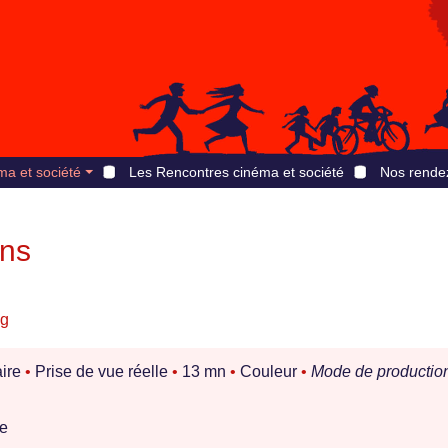
ma et société
Les Rencontres cinéma et société
Nos rende
ens
ng
ire
•
Prise de vue réelle
•
13 mn
•
Couleur
•
Mode de production
ne