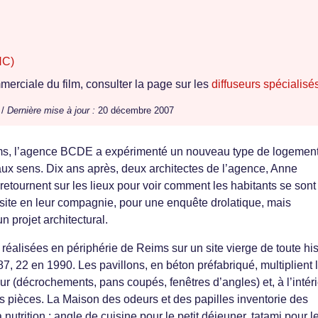
NC)
erciale du film, consulter la page sur les
diffuseurs spécialisé
 /
Dernière mise à jour :
20 décembre 2007
s, l’agence BCDE a expérimenté un nouveau type de logemen
 aux sens. Dix ans après, deux architectes de l’agence, Anne
etournent sur les lieux pour voir comment les habitants se sont
Visite en leur compagnie, pour une enquête drolatique, mais
un projet architectural.
réalisées en périphérie de Reims sur un site vierge de toute his
7, 22 en 1990. Les pavillons, en béton préfabriqué, multiplient 
eur (décrochements, pans coupés, fenêtres d’angles) et, à l’intéri
les pièces. La Maison des odeurs et des papilles inventorie des
nutrition : angle de cuisine pour le petit déjeuner, tatami pour l