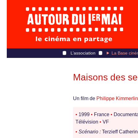
L’association
La Base ciné
Maisons des s
Un film de
Philippe Kimmerli
•
1999
•
France
•
Documenta
Télévision
•
VF
•
Scénario :
Terzieff Catheri