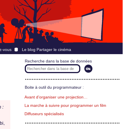
z-vous
Le blog Partager le cinéma
Recherche dans la base de données
Boite à outil du programmateur :
Avant d’organiser une projection…
La marche à suivre pour programmer un film
 :
Diffuseurs spécialisés
bi,