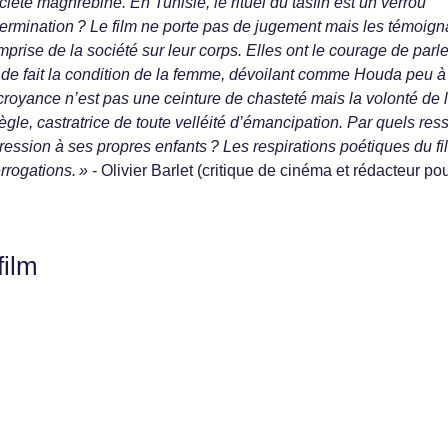
ociété maghrébine. En Tunisie, le rituel du tasfih est un verrou
ermination ? Le film ne porte pas de jugement mais les témoig
prise de la société sur leur corps. Elles ont le courage de parl
t de fait la condition de la femme, dévoilant comme Houda peu 
croyance n’est pas une ceinture de chasteté mais la volonté de 
règle, castratrice de toute velléité d’émancipation. Par quels res
ression à ses propres enfants ? Les respirations poétiques du fi
rrogations. »
- Olivier Barlet (critique de cinéma et rédacteur po
film