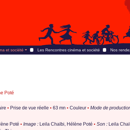
ma et société
Les Rencontres cinéma et société
Nos rende
e Poté
ire
•
Prise de vue réelle
•
63 mn
•
Couleur
•
Mode de production
élène Poté
•
Image :
Leila Chaïbi, Hélène Poté
•
Son :
Leila Chaï