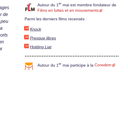
er
Autour du 1
mai est membre fondateur de
nages
Films en luttes et en mouvements
er de
Parmi les derniers films recensés :
à peu
la
Knock
sorts
Presque libres
lm
Holding Liat
ur
er
Autour du 1
mai participe à la
Core
dem