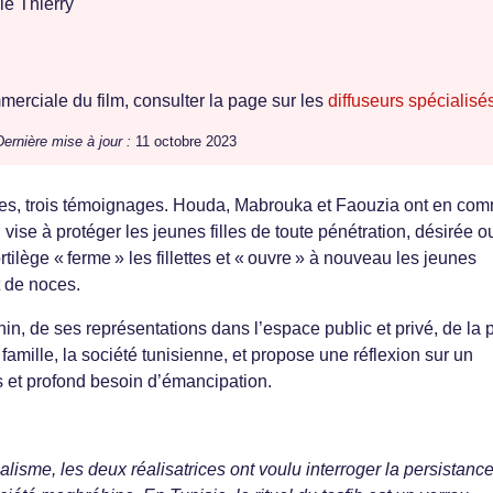
e Thierry
erciale du film, consulter la page sur les
diffuseurs spécialisé
Dernière mise à jour :
11 octobre 2023
mes, trois témoignages. Houda, Mabrouka et Faouzia ont en co
i vise à protéger les jeunes filles de toute pénétration, désirée o
tilège « ferme » les fillettes et « ouvre » à nouveau les jeunes
t de noces.
in, de ses représentations dans l’espace public et privé, de la 
 famille, la société tunisienne, et propose une réflexion sur un
ons et profond besoin d’émancipation.
lisme, les deux réalisatrices ont voulu interroger la persistanc