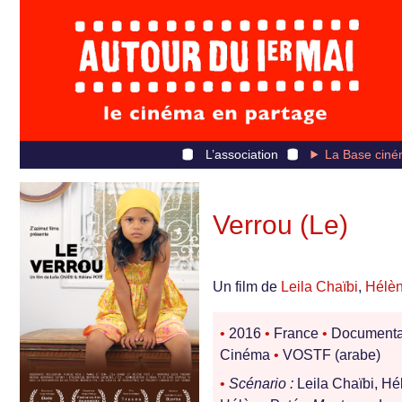
L’association
La Base ciné
Verrou (Le)
Un film de
Leila Chaïbi
,
Hélèn
•
2016
•
France
•
Documenta
Cinéma
•
VOSTF (arabe)
•
Scénario :
Leila Chaïbi, H