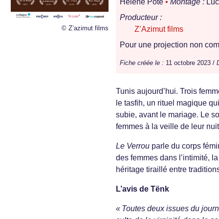
Hélène Poté
•
Montage :
Luci
Producteur :
© Z’azimut films
Z’Azimut films
Pour une projection non comm
Fiche créée le :
11 octobre 2023 /
Tunis aujourd’hui. Trois fem
le tasfih, un rituel magique qu
subie, avant le mariage. Le sor
femmes à la veille de leur nui
Le Verrou
parle du corps fémin
des femmes dans l’intimité, la
héritage tiraillé entre traditi
L’avis de Tënk
« Toutes deux issues du journa