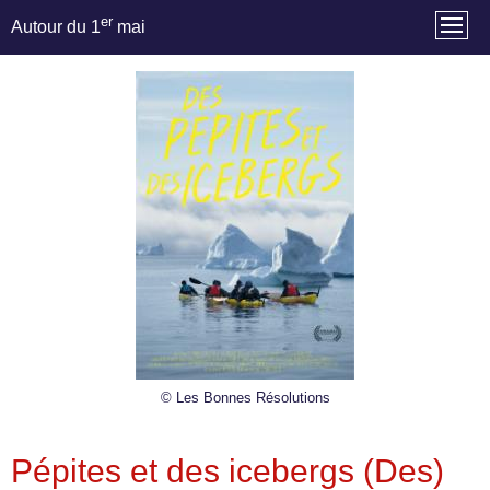
er
Autour du 1
mai
© Les Bonnes Résolutions
Pépites et des icebergs (Des)