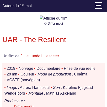
er
Autour du 1
mai
© Differ medi
UAR - The Resilient
Un film de
Julie Lunde Lillesaeter
•
2019
•
Norvège
•
Documentaire
•
Prise de vue réelle
•
28 mn
•
Couleur
•
Mode de production :
Cinéma
•
VOSTF (norvégien)
•
Image :
Aurora Hannisdal
•
Son :
Karoline Fjugstad
Wendelborg
•
Montage :
Mathias Askeland
Producteur :
Differ media