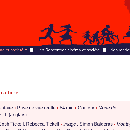
ma et société
Les Rencontres cinéma et société
Nos rende
ca Tickell
ntaire
•
Prise de vue réelle
•
84 min
•
Couleur
•
Mode de
TF (anglais)
osh Tickell, Rebecca Tickell
•
Image :
Simon Balderas
•
Monta