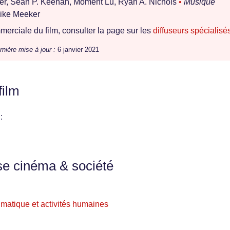
her, Sean P. Keenan, Moment Lu, Ryan A. Nichols
•
Musique
ike Meeker
erciale du film, consulter la page sur les
diffuseurs spécialisé
rnière mise à jour :
6 janvier 2021
film
:
se cinéma & société
imatique et activités humaines