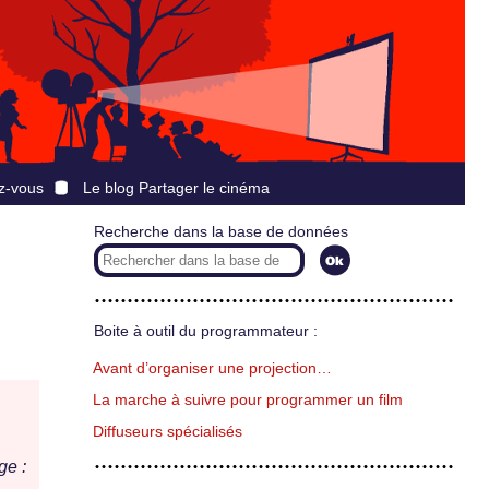
z-vous
Le blog Partager le cinéma
Recherche dans la base de données
Boite à outil du programmateur :
Avant d’organiser une projection…
La marche à suivre pour programmer un film
Diffuseurs spécialisés
ge :