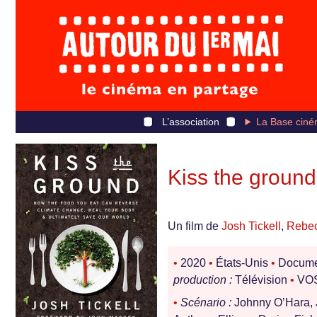
L’association
La Base ciné
Kiss the ground
Un film de
Josh Tickell
,
Rebec
•
2020
•
États-Unis
•
Docume
production :
Télévision
•
VOS
•
Scénario :
Johnny O’Hara, J