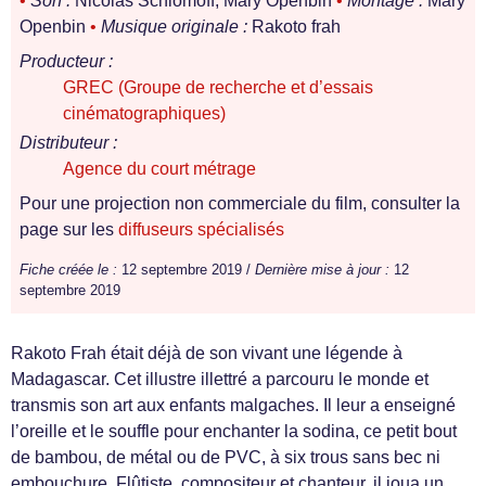
•
Son :
Nicolas Schlomoff, Mary Openbin
•
Montage :
Mary
Openbin
•
Musique originale :
Rakoto frah
Producteur :
GREC (Groupe de recherche et d’essais
cinématographiques)
Distributeur :
Agence du court métrage
Pour une projection non commerciale du film, consulter la
page sur les
diffuseurs spécialisés
Fiche créée le :
12 septembre 2019 /
Dernière mise à jour :
12
septembre 2019
Rakoto Frah était déjà de son vivant une légende à
Madagascar. Cet illustre illettré a parcouru le monde et
transmis son art aux enfants malgaches. Il leur a enseigné
l’oreille et le souffle pour enchanter la sodina, ce petit bout
de bambou, de métal ou de PVC, à six trous sans bec ni
embouchure. Flûtiste, compositeur et chanteur, il joua un